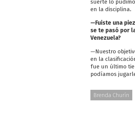
suerte lo pudimo
en la disciplina.
—Fuiste una piez
se te pasó por l
Venezuela?
—Nuestro objetiv
en la clasificac
fue un último tie
podíamos jugarle
Brenda Churín