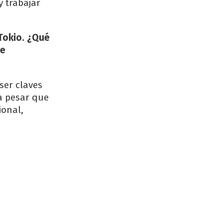
y trabajar
 Tokio. ¿Qué
te
ser claves
a pesar que
ional,