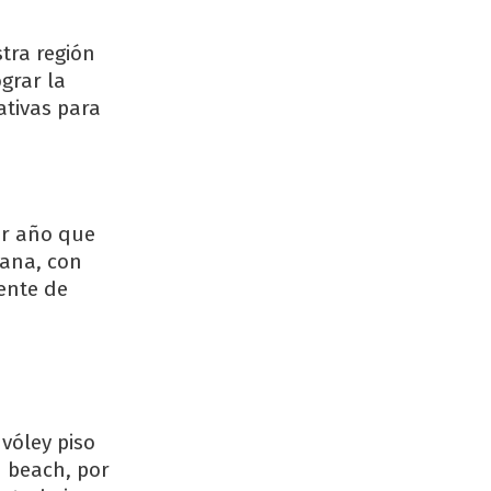
stra región
grar la
ativas para
er año que
mana, con
ente de
vóley piso
 beach, por