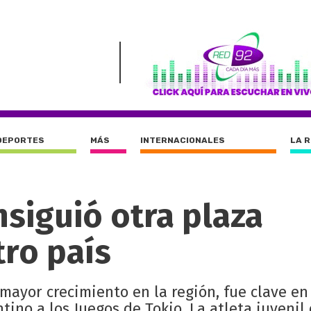
DEPORTES
MÁS
INTERNACIONALES
LA 
siguió otra plaza
tro país
mayor crecimiento en la región, fue clave en
ntino a los Juegos de Tokio. La atleta juvenil