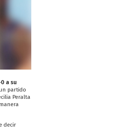
-0 a su
un partido
ilia Peralta
a manera
e decir