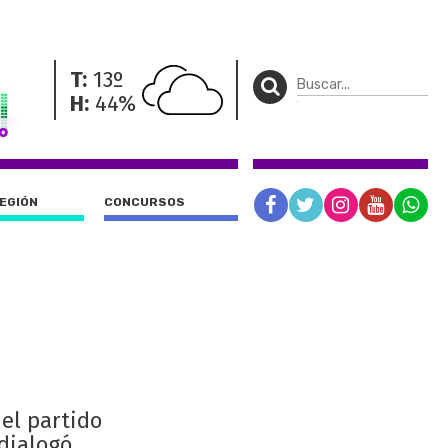
T:
13º
H:
44%
REGIÓN
CONCURSOS
 el partido
 dialogó