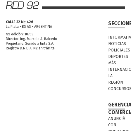
CALLE 32 Nº 426
SECCION
La Plata - BS AS - ARGENTINA
Nº edición: 10765
INFORMATI
Director: Ing. Marcelo A. Balcedo
NOTICIAS
Propietario: Sonido a tinta S.A.
Registro D.N.D.A. Nº en trámite
POLICIALES
DEPORTES
MÁS
INTERNACI
LA
REGIÓN
CONCURSO
GERENCI
COMERCI
ANUNCIÁ
CON