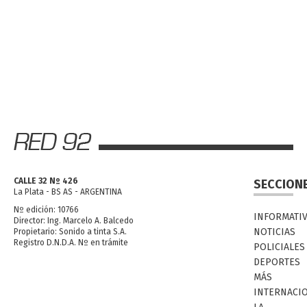
CALLE 32 Nº 426
SECCION
La Plata - BS AS - ARGENTINA
Nº edición: 10766
INFORMATI
Director: Ing. Marcelo A. Balcedo
NOTICIAS
Propietario: Sonido a tinta S.A.
Registro D.N.D.A. Nº en trámite
POLICIALES
DEPORTES
MÁS
INTERNACI