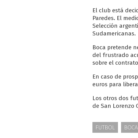
El club está dec
Paredes. El medi
Selección argent
Sudamericanas.
Boca pretende ne
del frustrado ac
sobre el contra
En caso de prosp
euros para libera
Los otros dos fu
de San Lorenzo 
FUTBOL
BOCA