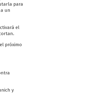
utarla para
 a un
tivará el
cortan.
 el próximo
ontra
unich y