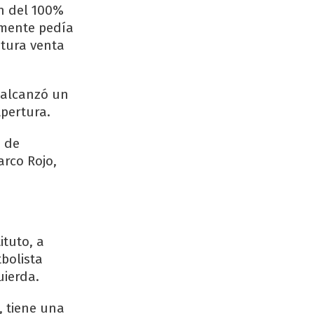
ón del 100%
lmente pedía
utura venta
 alcanzó un
Apertura.
o de
rco Rojo,
ituto, a
tbolista
uierda.
, tiene una