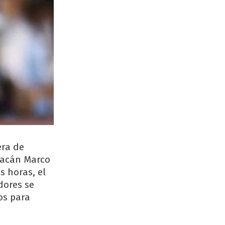
era de
uracán Marco
s horas, el
dores se
os para