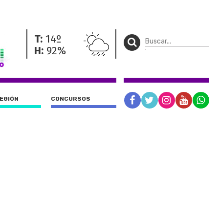
T:
14º
H:
92%
REGIÓN
CONCURSOS