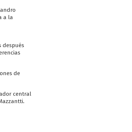
eandro
 a la
s después
erencias
lones de
ador central
azzantti.