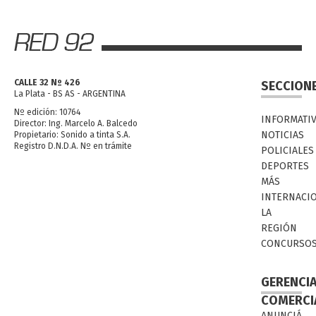
CALLE 32 Nº 426
SECCION
La Plata - BS AS - ARGENTINA
Nº edición: 10764
INFORMATI
Director: Ing. Marcelo A. Balcedo
NOTICIAS
Propietario: Sonido a tinta S.A.
Registro D.N.D.A. Nº en trámite
POLICIALES
DEPORTES
MÁS
INTERNACI
LA
REGIÓN
CONCURSO
GERENCI
COMERCI
ANUNCIÁ