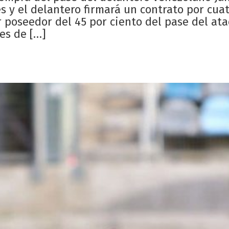
s y el delantero firmará un contrato por cua
r poseedor del 45 por ciento del pase del ata
es de […]