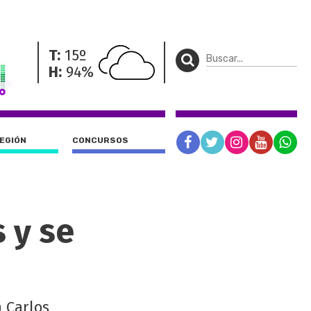
T:
15º
H:
94%
REGIÓN
CONCURSOS
 y se
 Carlos