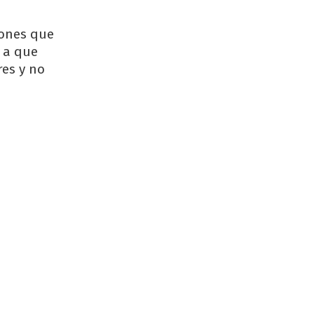
iones que
 a que
res y no