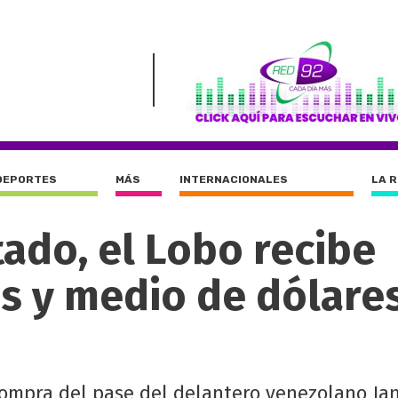
DEPORTES
MÁS
INTERNACIONALES
LA 
ado, el Lobo recibe
s y medio de dólares
ompra del pase del delantero venezolano Jan