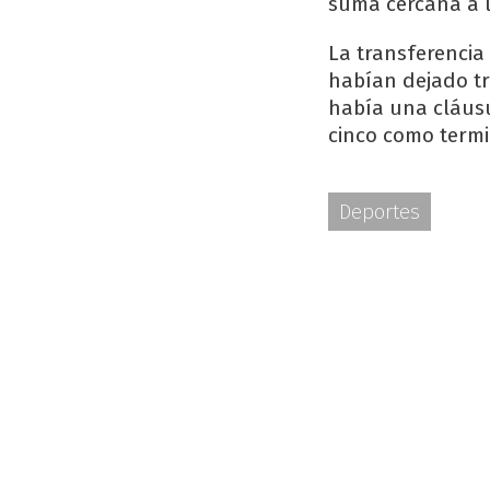
suma cercana a 
La transferencia
habían dejado tr
había una cláusu
cinco como term
Deportes