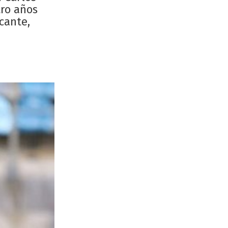
tro años
cante,