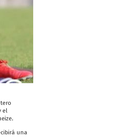
tero
 el
eize.
ecibirá una