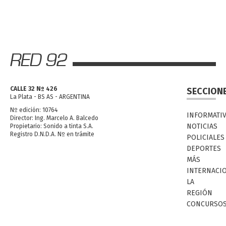
CALLE 32 Nº 426
SECCION
La Plata - BS AS - ARGENTINA
Nº edición: 10764
INFORMATI
Director: Ing. Marcelo A. Balcedo
NOTICIAS
Propietario: Sonido a tinta S.A.
Registro D.N.D.A. Nº en trámite
POLICIALES
DEPORTES
MÁS
INTERNACI
LA
REGIÓN
CONCURSO