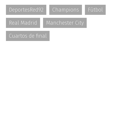
DeportesRed92
Champions
Fútbol
Real Madrid
Manchester City
Cuartos de final