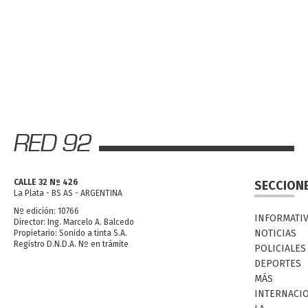
CALLE 32 Nº 426
SECCION
La Plata - BS AS - ARGENTINA
Nº edición: 10766
INFORMATI
Director: Ing. Marcelo A. Balcedo
NOTICIAS
Propietario: Sonido a tinta S.A.
Registro D.N.D.A. Nº en trámite
POLICIALES
DEPORTES
MÁS
INTERNACI