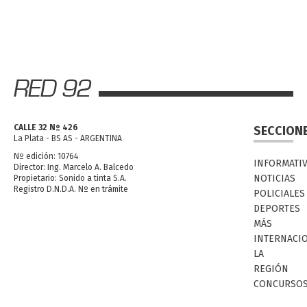
CALLE 32 Nº 426
SECCION
La Plata - BS AS - ARGENTINA
Nº edición: 10764
INFORMATI
Director: Ing. Marcelo A. Balcedo
NOTICIAS
Propietario: Sonido a tinta S.A.
Registro D.N.D.A. Nº en trámite
POLICIALES
DEPORTES
MÁS
INTERNACI
LA
REGIÓN
CONCURSO