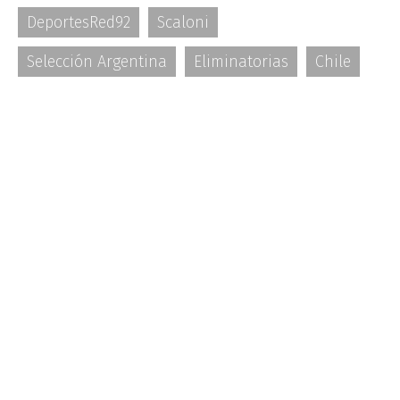
DeportesRed92
Scaloni
Selección Argentina
Eliminatorias
Chile