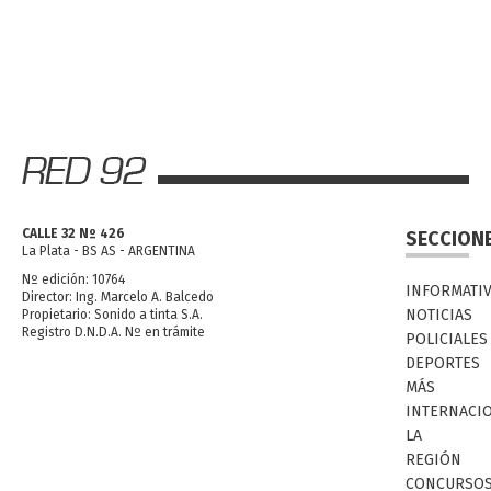
CALLE 32 Nº 426
SECCION
La Plata - BS AS - ARGENTINA
Nº edición: 10764
INFORMATI
Director: Ing. Marcelo A. Balcedo
NOTICIAS
Propietario: Sonido a tinta S.A.
Registro D.N.D.A. Nº en trámite
POLICIALES
DEPORTES
MÁS
INTERNACI
LA
REGIÓN
CONCURSO