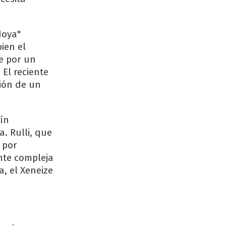
Joya"
bien el
e por un
El reciente
sión de un
tín
. Rulli, que
 por
nte compleja
a, el Xeneize