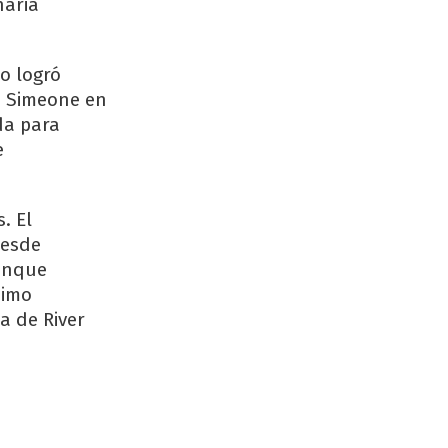
naria
o logró
o Simeone en
da para
e
. El
desde
Aunque
simo
a de River