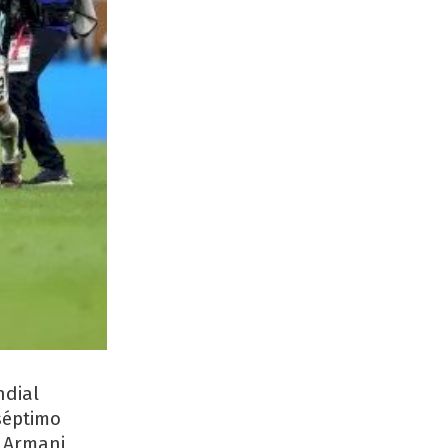
ndial
séptimo
 Armani,