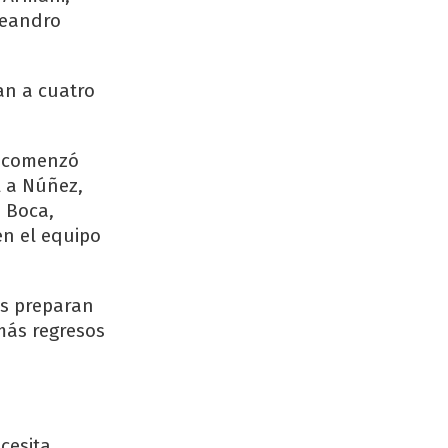
Leandro
an a cuatro
ue comenzó
l a Núñez,
 Boca,
n el equipo
ós preparan
más regresos
cesita