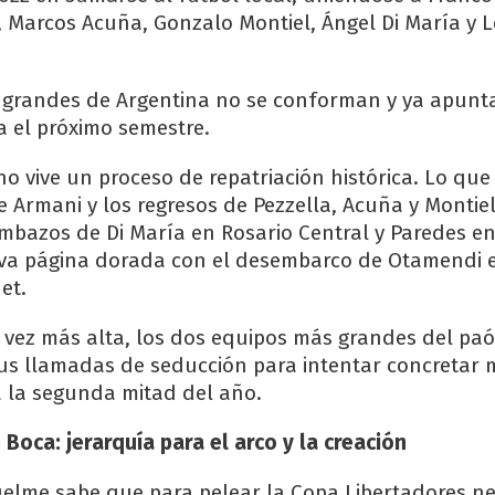
 Marcos Acuña, Gonzalo Montiel, Ángel Di María y 
 grandes de Argentina no se conforman y ya apunt
 el próximo semestre.
ino vive un proceso de repatriación histórica. Lo q
e Armani y los regresos de Pezzella, Acuña y Montie
bazos de Di María en Rosario Central y Paredes en
a página dorada con el desembarco de Otamendi e
et.
 vez más alta, los dos equipos más grandes del pa
 sus llamadas de seducción para intentar concretar 
 a la segunda mitad del año.
 Boca: jerarquía para el arco y la creación
lme sabe que para pelear la Copa Libertadores ne