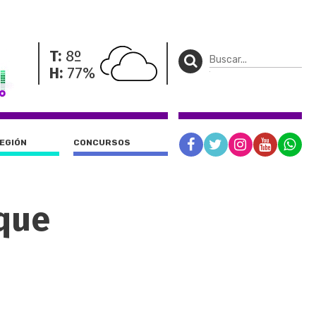
T:
8º
H:
77%
REGIÓN
CONCURSOS
que