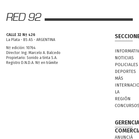
CALLE 32 Nº 426
SECCION
La Plata - BS AS - ARGENTINA
Nº edición: 10764
INFORMATI
Director: Ing. Marcelo A. Balcedo
NOTICIAS
Propietario: Sonido a tinta S.A.
Registro D.N.D.A. Nº en trámite
POLICIALES
DEPORTES
MÁS
INTERNACI
LA
REGIÓN
CONCURSO
GERENCI
COMERCI
ANUNCIÁ