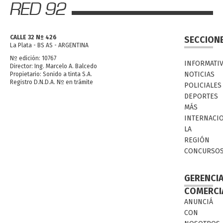
CALLE 32 Nº 426
SECCION
La Plata - BS AS - ARGENTINA
Nº edición: 10767
INFORMATI
Director: Ing. Marcelo A. Balcedo
NOTICIAS
Propietario: Sonido a tinta S.A.
Registro D.N.D.A. Nº en trámite
POLICIALES
DEPORTES
MÁS
INTERNACI
LA
REGIÓN
CONCURSO
GERENCI
COMERCI
ANUNCIÁ
CON