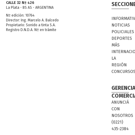
CALLE 32 Nº 426
SECCION
La Plata - BS AS - ARGENTINA
Nº edición: 10764
INFORMATI
Director: Ing. Marcelo A. Balcedo
NOTICIAS
Propietario: Sonido a tinta S.A.
Registro D.N.D.A. Nº en trámite
POLICIALES
DEPORTES
MÁS
INTERNACI
LA
REGIÓN
CONCURSO
GERENCI
COMERCI
ANUNCIÁ
CON
NOSOTROS
(0221)
435-2384