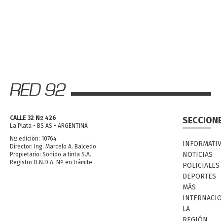
CALLE 32 Nº 426
SECCION
La Plata - BS AS - ARGENTINA
Nº edición: 10764
INFORMATI
Director: Ing. Marcelo A. Balcedo
NOTICIAS
Propietario: Sonido a tinta S.A.
Registro D.N.D.A. Nº en trámite
POLICIALES
DEPORTES
MÁS
INTERNACI
LA
REGIÓN