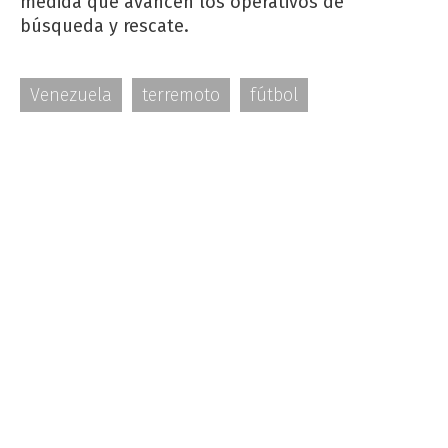
medida que avancen los operativos de
búsqueda y rescate.
Venezuela
terremoto
fútbol