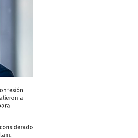
confesión
alieron a
para
, considerado
Slam.