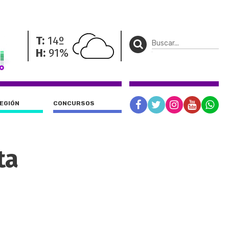
T:
14º
H:
91%
REGIÓN
CONCURSOS
ta