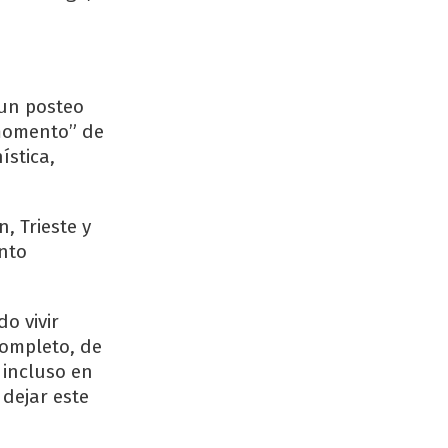
 un posteo
 momento” de
ística,
, Trieste y
nto
o vivir
completo, de
 incluso en
 dejar este