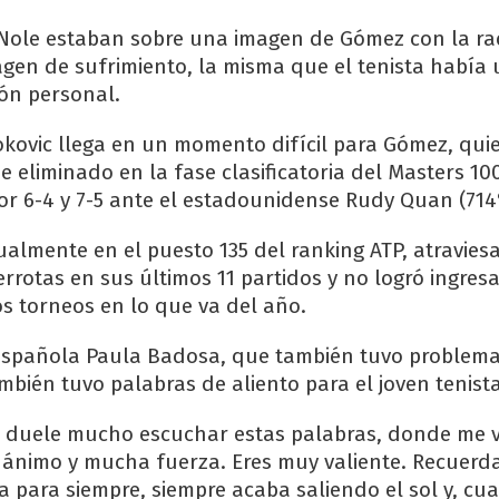
 Nole estaban sobre una imagen de Gómez con la ra
gen de sufrimiento, la misma que el tenista había
ión personal.
okovic llega en un momento difícil para Gómez, qui
e eliminado en la fase clasificatoria del Masters 10
por 6-4 y 7-5 ante el estadounidense Rudy Quan (714
tualmente en el puesto 135 del ranking ATP, atravie
rrotas en sus últimos 11 partidos y no logró ingres
os torneos en lo que va del año.
 española Paula Badosa, que también tuvo problem
mbién tuvo palabras de aliento para el joven tenist
 duele mucho escuchar estas palabras, donde me 
 ánimo y mucha fuerza. Eres muy valiente. Recuerda
 para siempre, siempre acaba saliendo el sol y, cu