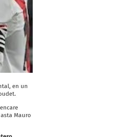
tal, en un
oudet.
 encare
hasta Mauro
ntero
.