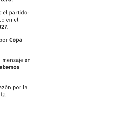
del partido-
co en el
027
.
por
Copa
un mensaje en
ebemos
azón por la
 la