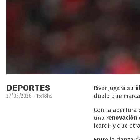
DEPORTES
River jugará su
ú
duelo que marca
27/05/2026 - 15:18hs
Con la apertura
una
renovación
Icardi- y que otr
Entre la danza d