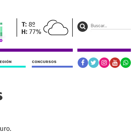
T:
8º
H:
77%
REGIÓN
CONCURSOS
s
uro.