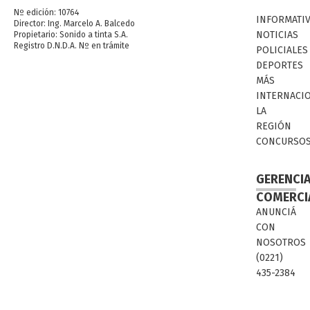
Nº edición: 10764
INFORMATI
Director: Ing. Marcelo A. Balcedo
NOTICIAS
Propietario: Sonido a tinta S.A.
Registro D.N.D.A. Nº en trámite
POLICIALES
DEPORTES
MÁS
INTERNACI
LA
REGIÓN
CONCURSO
GERENCI
COMERCI
ANUNCIÁ
CON
NOSOTROS
(0221)
435-2384