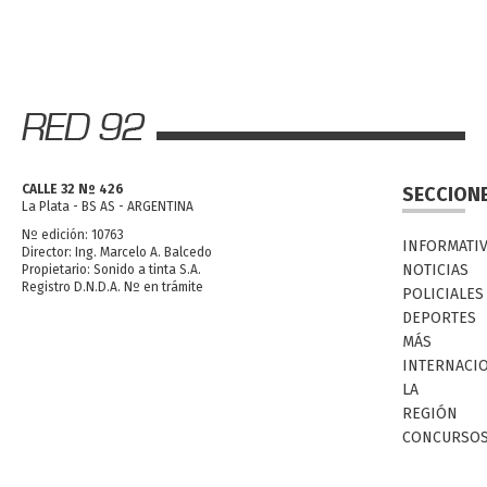
CALLE 32 Nº 426
SECCION
La Plata - BS AS - ARGENTINA
Nº edición: 10763
INFORMATI
Director: Ing. Marcelo A. Balcedo
NOTICIAS
Propietario: Sonido a tinta S.A.
Registro D.N.D.A. Nº en trámite
POLICIALES
DEPORTES
MÁS
INTERNACI
LA
REGIÓN
CONCURSO