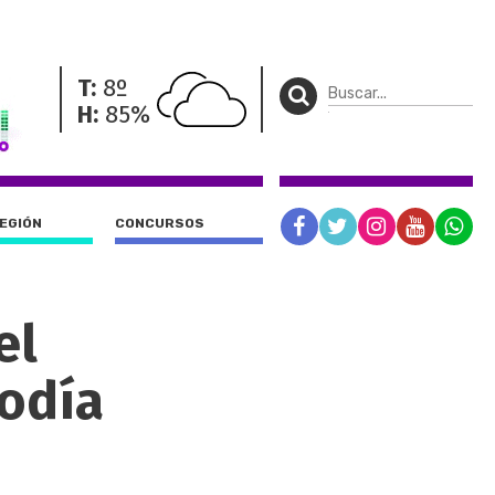
T:
8º
H:
85%
REGIÓN
CONCURSOS
el
odía