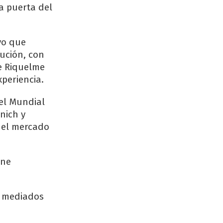
la puerta del
vo que
tución, con
e Riquelme
xperiencia.
 el Mundial
nich y
n el mercado
ene
a mediados