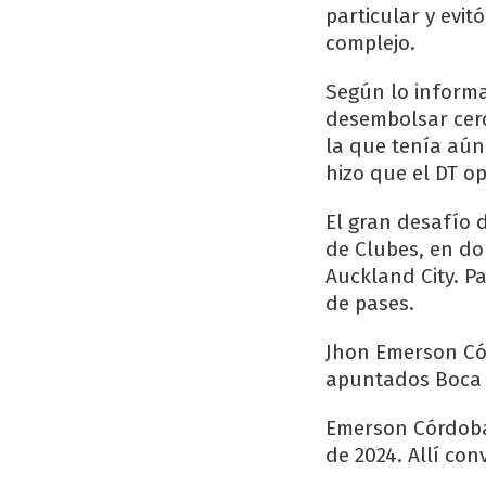
particular y evit
complejo.
Según lo inform
desembolsar cerc
la que tenía aún
hizo que el DT o
El gran desafío 
de Clubes, en do
Auckland City. Pa
de pases.
Jhon Emerson Cór
apuntados Boca 
Emerson Córdoba 
de 2024. Allí conv