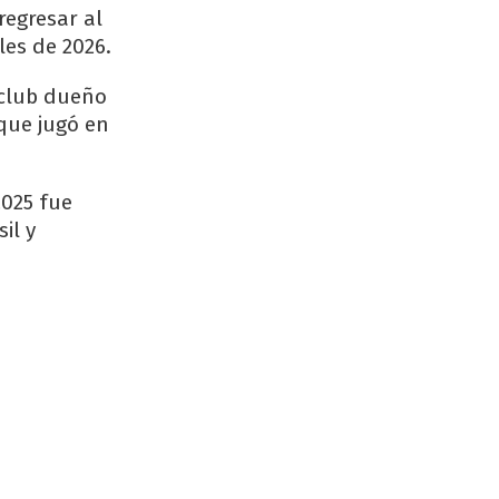
regresar al
les de 2026.
 club dueño
 que jugó en
2025 fue
il y