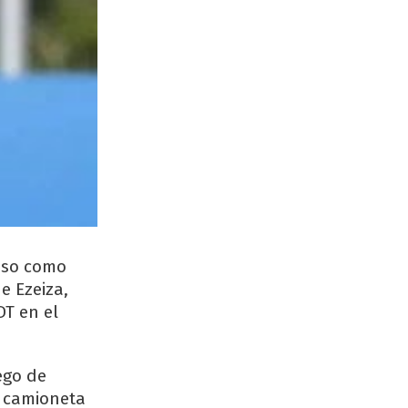
usso como
e Ezeiza,
DT en el
ego de
u camioneta