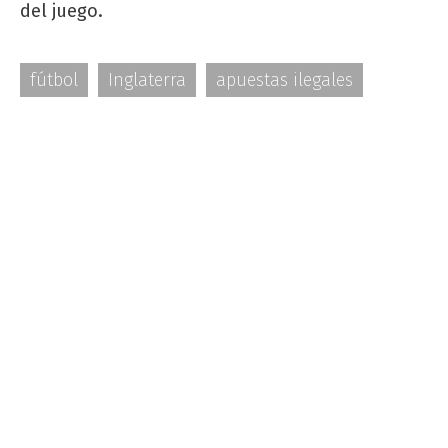
del juego.
fútbol
Inglaterra
apuestas ilegales