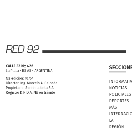
CALLE 32 Nº 426
SECCION
La Plata - BS AS - ARGENTINA
Nº edición: 10764
INFORMATI
Director: Ing. Marcelo A. Balcedo
NOTICIAS
Propietario: Sonido a tinta S.A.
Registro D.N.D.A. Nº en trámite
POLICIALES
DEPORTES
MÁS
INTERNACI
LA
REGIÓN