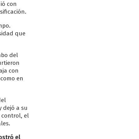
nió con
ificación.
mpo.
sidad que
mbo del
urtieron
aja con
a como en
del
 dejó a su
control, el
les.
ostró el