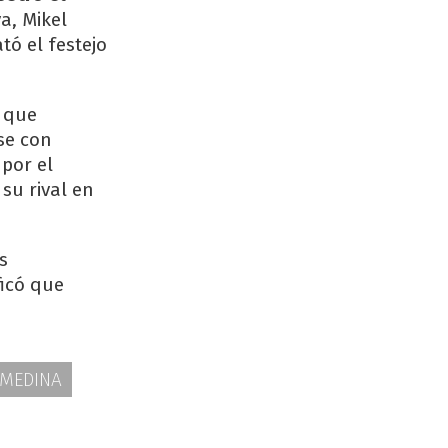
a, Mikel
tó el festejo
, que
se con
por el
su rival en
s
ficó que
 MEDINA