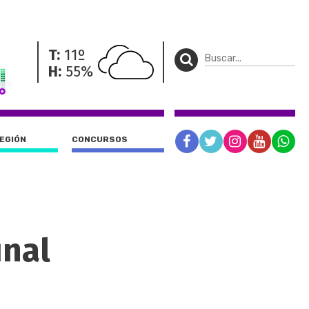
T:
11º
H:
55%
REGIÓN
CONCURSOS
inal