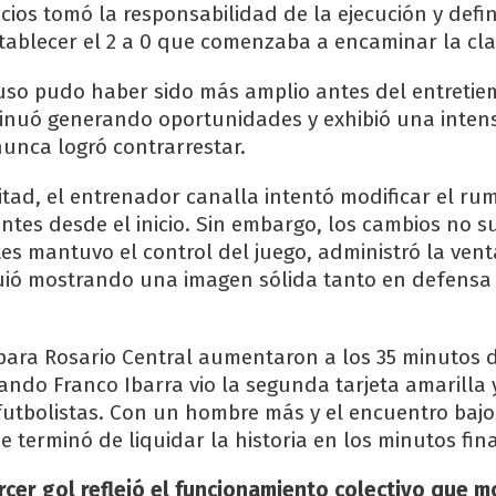
cios tomó la responsabilidad de la ejecución y defi
stablecer el 2 a 0 que comenzaba a encaminar la clas
luso pudo haber sido más amplio antes del entretie
tinuó generando oportunidades y exhibió una inten
nunca logró contrarrestar.
tad, el entrenador canalla intentó modificar el ru
ntes desde el inicio. Sin embargo, los cambios no s
tes mantuvo el control del juego, administró la vent
iguió mostrando una imagen sólida tanto en defens
 para Rosario Central aumentaron a los 35 minutos 
do Franco Ibarra vio la segunda tarjeta amarilla y
futbolistas. Con un hombre más y el encuentro bajo 
 terminó de liquidar la historia en los minutos fina
rcer gol reflejó el funcionamiento colectivo que m