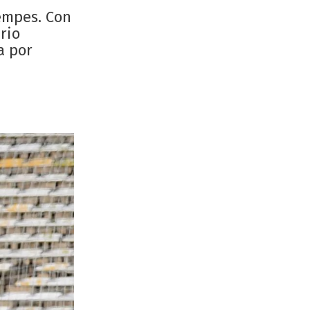
empes. Con
rio
a por