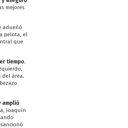
0 y aseguró
us mejores
se adueñó
a pelota, el
ntral que
mer tiempo
.
izquierdo,
 del área.
abezazo
y amplió
pa, Joaquín
cuando
y sancionó