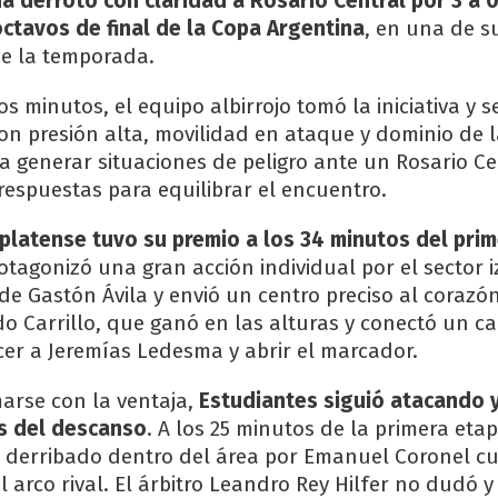
 derrotó con claridad a Rosario Central por 3 a 
octavos de final de la Copa Argentina
, en una de s
de la temporada.
s minutos, el equipo albirrojo tomó la iniciativa y 
on presión alta, movilidad en ataque y dominio de l
 generar situaciones de peligro ante un Rosario Ce
espuestas para equilibrar el encuentro.
platense tuvo su premio a los 34 minutos del pri
otagonizó una gran acción individual por el sector 
de Gastón Ávila y envió un centro preciso al corazón
ido Carrillo, que ganó en las alturas y conectó un c
cer a Jeremías Ledesma y abrir el marcador.
arse con la ventaja,
Estudiantes siguió atacando 
es del descanso
. A los 25 minutos de la primera eta
e derribado dentro del área por Emanuel Coronel 
 arco rival. El árbitro Leandro Rey Hilfer no dudó 