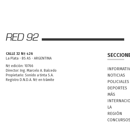
CALLE 32 Nº 426
SECCION
La Plata - BS AS - ARGENTINA
Nº edición: 10766
INFORMATI
Director: Ing. Marcelo A. Balcedo
NOTICIAS
Propietario: Sonido a tinta S.A.
Registro D.N.D.A. Nº en trámite
POLICIALES
DEPORTES
MÁS
INTERNACI
LA
REGIÓN
CONCURSO