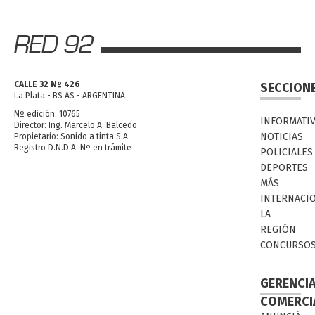
CALLE 32 Nº 426
SECCION
La Plata - BS AS - ARGENTINA
Nº edición: 10765
INFORMATI
Director: Ing. Marcelo A. Balcedo
NOTICIAS
Propietario: Sonido a tinta S.A.
Registro D.N.D.A. Nº en trámite
POLICIALES
DEPORTES
MÁS
INTERNACI
LA
REGIÓN
CONCURSO
GERENCI
COMERCI