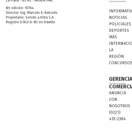
La Plata - BS AS - ARGENTINA
Nº edición: 10764
INFORMATI
Director: Ing. Marcelo A. Balcedo
NOTICIAS
Propietario: Sonido a tinta S.A.
Registro D.N.D.A. Nº en trámite
POLICIALES
DEPORTES
MÁS
INTERNACI
LA
REGIÓN
CONCURSO
GERENCI
COMERCI
ANUNCIÁ
CON
NOSOTROS
(0221)
435-2384