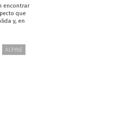
en encontrar
specto que
lida y, en
ALPINE