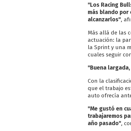
"Los Racing Bull
más blando por e
alcanzarlos"
, af
Más allá de las 
actuación: la pa
la Sprint y una 
cuales seguir co
"Buena largada, 
Con la clasifica
que el trabajo es
auto ofrecía ant
"Me gustó en cua
trabajaremos pa
año pasado"
, c