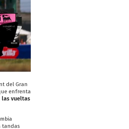
nt del Gran
 que enfrenta
 las vueltas
ambia
s tandas