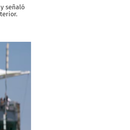
 y señaló
erior.