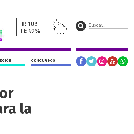
T:
10º
H:
92%
REGIÓN
CONCURSOS
jor
ra la