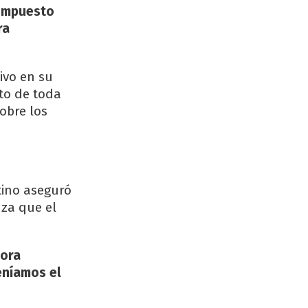
compuesto
ra
ivo en su
to de toda
obre los
tino aseguró
nza que el
hora
eníamos el