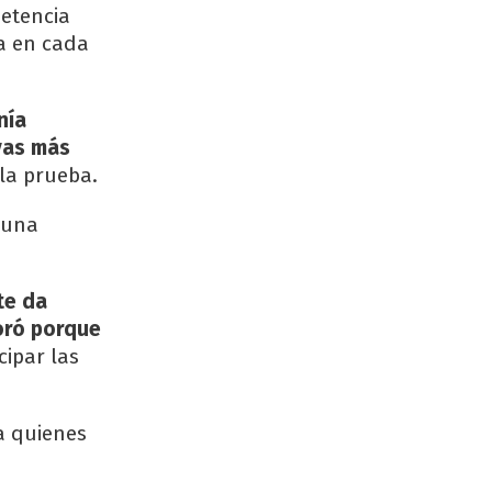
petencia
ia en cada
nía
vas más
 la prueba.
 una
te da
joró porque
cipar las
 a quienes