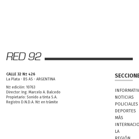
CALLE 32 Nº 426
SECCION
La Plata - BS AS - ARGENTINA
Nº edición: 10763
INFORMATI
Director: Ing. Marcelo A. Balcedo
NOTICIAS
Propietario: Sonido a tinta S.A.
Registro D.N.D.A. Nº en trámite
POLICIALES
DEPORTES
MÁS
INTERNACI
LA
REGIÓN