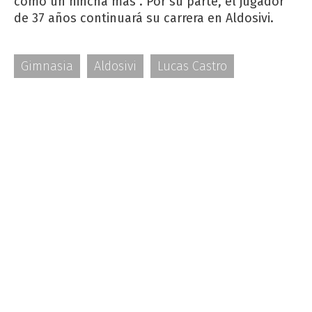
como un hincha más". Por su parte, el jugador
de 37 años continuará su carrera en Aldosivi.
Gimnasia
Aldosivi
Lucas Castro