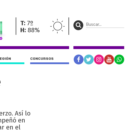
T:
7º
H:
88%
REGIÓN
CONCURSOS
e
rzo. Así lo
empeñó en
ar en el