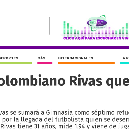
DEPORTES
MÁS
INTERNACIONALES
LA 
olombiano Rivas qu
ivas se sumará a Gimnasia como séptimo refue
a por la llegada del futbolista quien se des
Rivas tiene 31 años, mide 1.94 y viene de jug