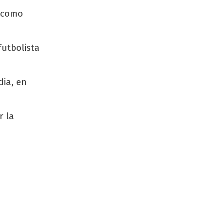
a como
futbolista
dia, en
r la