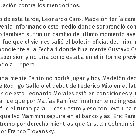
tuación contra los mendocinos.
o de esta tarde, Leonardo Carol Madelón tenía cam
enía informando este medio donde sorprendió co
o también sufrió un cambio de último momento ayer
 fue que el viernes salió el boletín oficial del Tribu
spondiente a la Fecha 1 donde finalmente Gustavo Ca
spensión y no una como estaba en el informe previo
o al Tripero.
inalmente Canto no podrá jugar y hoy Madelón deci
 Rodrigo Gallo o el debut de Federico Milo en el lat
s de esto Leonardo Morales está en condiciones y j
a fue que por Matías Ramírez finalmente no ingres
fue el turno para Lucas Castro y eso conlleva una 
rque Ivo Mammini seguirá en el banco y así Eric Ramí
remo por derecha mientras que Cristian Colman sí 
por Franco Troyansky.