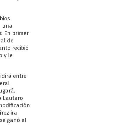
bios
n una
. En primer
nal de
nto recibió
 y le
dirá entre
eral
ugará.
ó Lautaro
modificación
rez ira
se ganó el