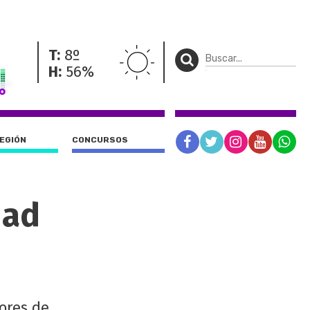
T:
8º
H:
56%
REGIÓN
CONCURSOS
dad
ores de