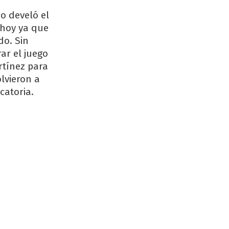
co develó el
 hoy ya que
do. Sin
ar el juego
rtínez para
lvieron a
catoria.