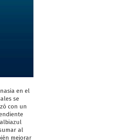
nasia en el
ales se
nzó con un
pendiente
albiazul
 sumar al
bién mejorar