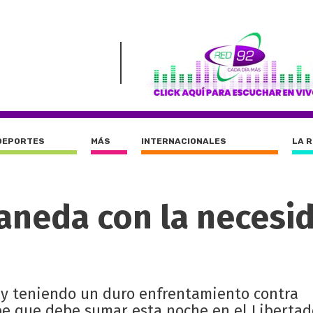
DEPORTES
MÁS
INTERNACIONALES
LA 
laneda con la necesi
 y teniendo un duro enfrentamiento contra
be que debe sumar esta noche en el Libertad