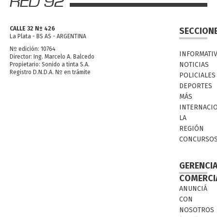
CALLE 32 Nº 426
SECCION
La Plata - BS AS - ARGENTINA
Nº edición: 10764
INFORMATI
Director: Ing. Marcelo A. Balcedo
NOTICIAS
Propietario: Sonido a tinta S.A.
Registro D.N.D.A. Nº en trámite
POLICIALES
DEPORTES
MÁS
INTERNACI
LA
REGIÓN
CONCURSO
GERENCI
COMERCI
ANUNCIÁ
CON
NOSOTROS