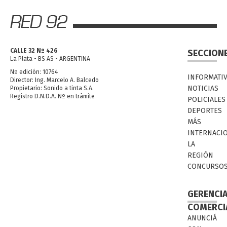
CALLE 32 Nº 426
SECCION
La Plata - BS AS - ARGENTINA
Nº edición: 10764
INFORMATI
Director: Ing. Marcelo A. Balcedo
NOTICIAS
Propietario: Sonido a tinta S.A.
Registro D.N.D.A. Nº en trámite
POLICIALES
DEPORTES
MÁS
INTERNACI
LA
REGIÓN
CONCURSO
GERENCI
COMERCI
ANUNCIÁ