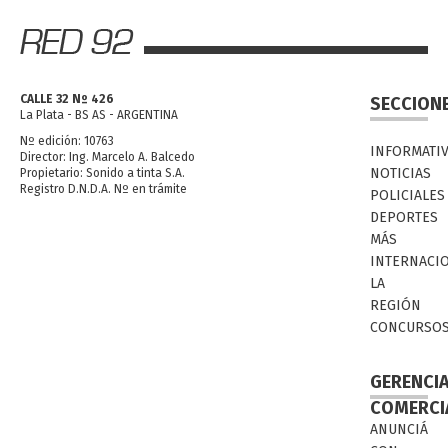
CALLE 32 Nº 426
SECCION
La Plata - BS AS - ARGENTINA
Nº edición: 10763
INFORMATI
Director: Ing. Marcelo A. Balcedo
NOTICIAS
Propietario: Sonido a tinta S.A.
Registro D.N.D.A. Nº en trámite
POLICIALES
DEPORTES
MÁS
INTERNACI
LA
REGIÓN
CONCURSO
GERENCI
COMERCI
ANUNCIÁ