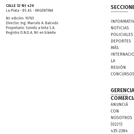
CALLE 32 Nº 426
SECCION
La Plata - BS AS - ARGENTINA
Nº edición: 10765
INFORMATI
Director: Ing. Marcelo A. Balcedo
NOTICIAS
Propietario: Sonido a tinta S.A.
Registro D.N.D.A. Nº en trámite
POLICIALES
DEPORTES
MÁS
INTERNACI
LA
REGIÓN
CONCURSO
GERENCI
COMERCI
ANUNCIÁ
CON
NOSOTROS
(0221)
435-2384