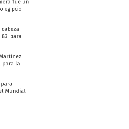
imera fue un
o egipcio
e cabeza
 83' para
 Martínez
 para la
 para
del Mundial