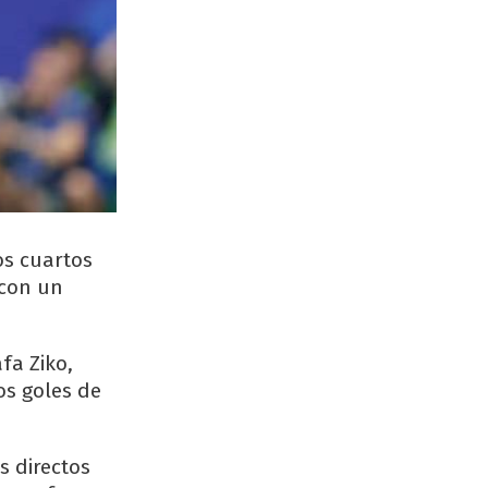
los cuartos
 con un
fa Ziko,
los goles de
s directos