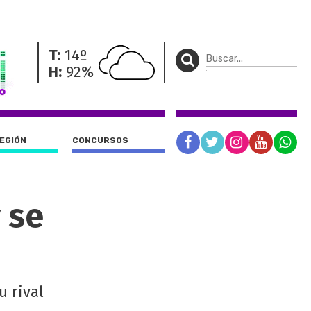
T:
14º
H:
92%
REGIÓN
CONCURSOS
 se
u rival