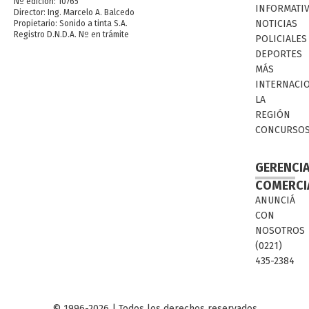
Nº edición: 10765
INFORMATI
Director: Ing. Marcelo A. Balcedo
NOTICIAS
Propietario: Sonido a tinta S.A.
Registro D.N.D.A. Nº en trámite
POLICIALES
DEPORTES
MÁS
INTERNACI
LA
REGIÓN
CONCURSO
GERENCI
COMERCI
ANUNCIÁ
CON
NOSOTROS
(0221)
435-2384
© 1996-2026 | Todos los derechos reservados