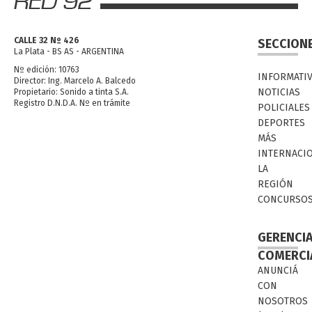
CALLE 32 Nº 426
SECCION
La Plata - BS AS - ARGENTINA
Nº edición: 10763
INFORMATI
Director: Ing. Marcelo A. Balcedo
NOTICIAS
Propietario: Sonido a tinta S.A.
Registro D.N.D.A. Nº en trámite
POLICIALES
DEPORTES
MÁS
INTERNACI
LA
REGIÓN
CONCURSO
GERENCI
COMERCI
ANUNCIÁ
CON
NOSOTROS