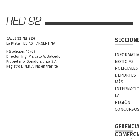
CALLE 32 Nº 426
SECCION
La Plata - BS AS - ARGENTINA
Nº edición: 10763
INFORMATI
Director: Ing. Marcelo A. Balcedo
NOTICIAS
Propietario: Sonido a tinta S.A.
Registro D.N.D.A. Nº en trámite
POLICIALES
DEPORTES
MÁS
INTERNACI
LA
REGIÓN
CONCURSO
GERENCI
COMERCI