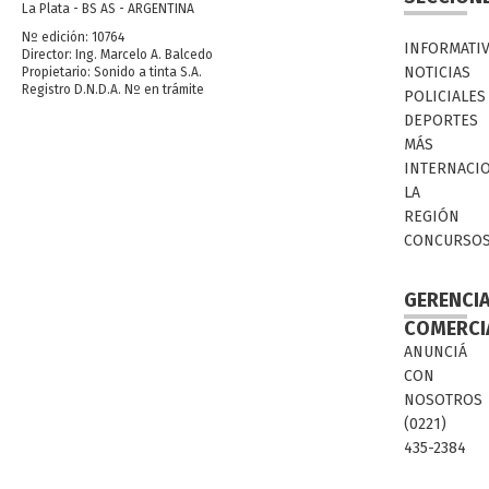
La Plata - BS AS - ARGENTINA
Nº edición: 10764
INFORMATI
Director: Ing. Marcelo A. Balcedo
NOTICIAS
Propietario: Sonido a tinta S.A.
Registro D.N.D.A. Nº en trámite
POLICIALES
DEPORTES
MÁS
INTERNACI
LA
REGIÓN
CONCURSO
GERENCI
COMERCI
ANUNCIÁ
CON
NOSOTROS
(0221)
435-2384