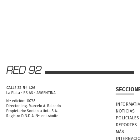
CALLE 32 Nº 426
SECCION
La Plata - BS AS - ARGENTINA
Nº edición: 10765
INFORMATI
Director: Ing. Marcelo A. Balcedo
NOTICIAS
Propietario: Sonido a tinta S.A.
Registro D.N.D.A. Nº en trámite
POLICIALES
DEPORTES
MÁS
INTERNACI