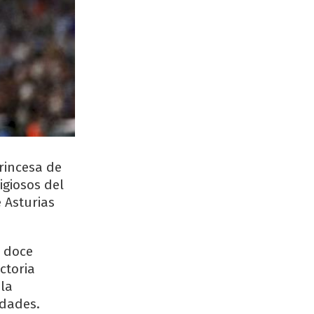
Princesa de
igiosos del
 Asturias
r doce
ctoria
 la
idades.