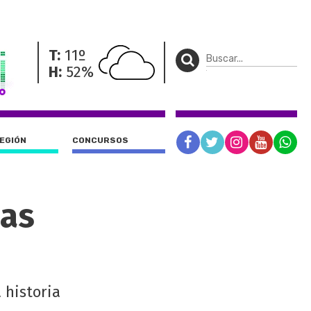
T:
11º
H:
52%
REGIÓN
CONCURSOS
ias
 historia