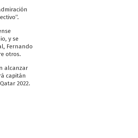
admiración
ctivo”.
ense
o, y se
al, Fernando
e otros.
en alcanzar
rá capitán
Qatar 2022.