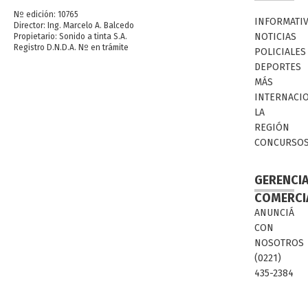
Nº edición: 10765
INFORMATI
Director: Ing. Marcelo A. Balcedo
NOTICIAS
Propietario: Sonido a tinta S.A.
Registro D.N.D.A. Nº en trámite
POLICIALES
DEPORTES
MÁS
INTERNACI
LA
REGIÓN
CONCURSO
GERENCI
COMERCI
ANUNCIÁ
CON
NOSOTROS
(0221)
435-2384