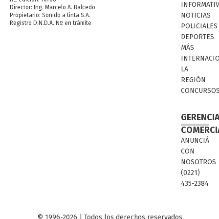
INFORMATI
Director: Ing. Marcelo A. Balcedo
NOTICIAS
Propietario: Sonido a tinta S.A.
Registro D.N.D.A. Nº en trámite
POLICIALES
DEPORTES
MÁS
INTERNACI
LA
REGIÓN
CONCURSO
GERENCI
COMERCI
ANUNCIÁ
CON
NOSOTROS
(0221)
435-2384
© 1996-2026 | Todos los derechos reservados