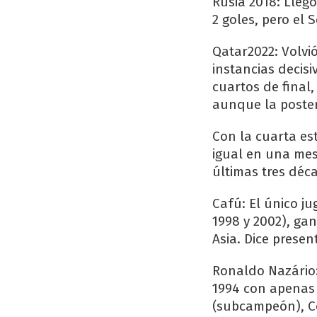
Rusia 2018: Lleg
2 goles, pero el 
Qatar2022: Volvió
instancias decisi
cuartos de final,
aunque la poster
Con la cuarta es
igual en una me
últimas tres déc
Cafú: El único ju
1998 y 2002), ga
Asia. Dice presen
Ronaldo Nazário:
1994 con apenas 
(subcampeón), C