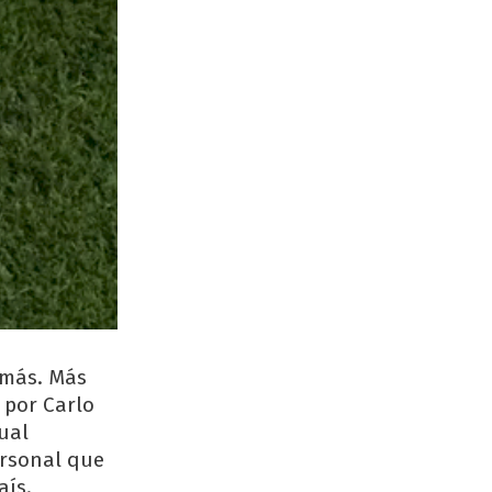
 más. Más
 por Carlo
tual
ersonal que
aís.