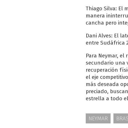
Thiago Silva: El
manera ininterr
cancha pero integr
Dani Alves: El la
entre Sudáfrica 2
Para Neymar, el 
secundario una v
recuperación físi
el eje competiti
más deseada opo
preciado, buscan
estrella a todo e
NEYMAR
BRAS