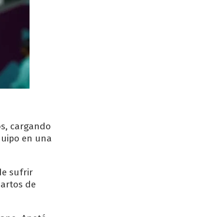
os, cargando
equipo en una
e sufrir
uartos de