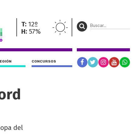
T:
12º
H:
57%
REGIÓN
CONCURSOS
ord
Copa del