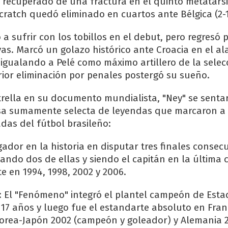
ó recuperado de una fractura en el quinto metatars
Scratch quedó eliminado en cuartos ante Bélgica (2-1
 a sufrir con los tobillos en el debut, pero regresó 
vas. Marcó un golazo histórico ante Croacia en el al
 igualando a Pelé como máximo artillero de la selec
ior eliminación por penales postergó su sueño.
trella en su documento mundialista, "Ney" se sentar
sa sumamente selecta de leyendas que marcaron a 
adas del fútbol brasileño:
gador en la historia en disputar tres finales consecu
nando dos de ellas y siendo el capitán en la última
te en 1994, 1998, 2002 y 2006.
 El "Fenómeno" integró el plantel campeón de Est
17 años y luego fue el estandarte absoluto en Fran
orea-Japón 2002 (campeón y goleador) y Alemania 