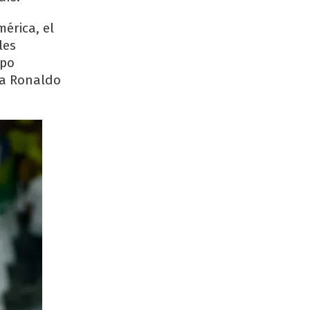
érica, el
les
mpo
va Ronaldo