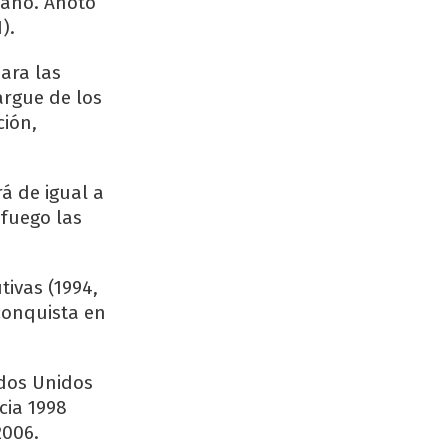
iano. Anotó
).
para las
argue de los
ción,
á de igual a
fuego las
tivas (1994,
 conquista en
ados Unidos
cia 1998
2006.