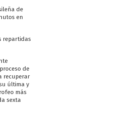
sileña de
nutos en
s repartidas
nte
 proceso de
ra recuperar
su última y
rofeo más
da sexta