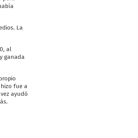
había
edios. La
0, al
 y ganada
propio
 hizo fue a
a vez ayudó
ás.