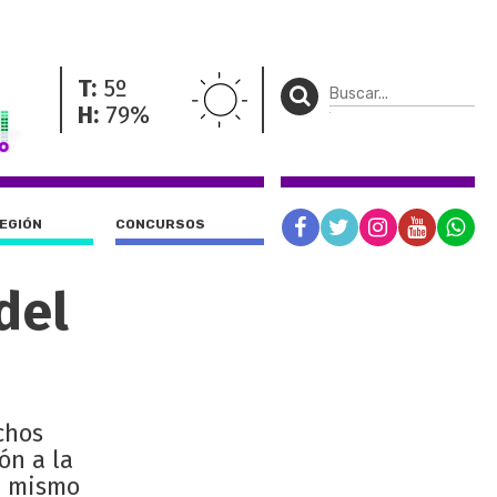
T:
5º
H:
79%
REGIÓN
CONCURSOS
del
chos
ón a la
el mismo