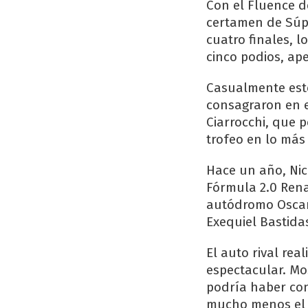
Con el Fluence 
certamen de Súpe
cuatro finales, l
cinco podios, ap
Casualmente este
consagraron en e
Ciarrocchi, que 
trofeo en lo más
Hace un año, Nic
Fórmula 2.0 Rena
autódromo Oscar 
Exequiel Bastida
El auto rival re
espectacular. Mo
podría haber con
mucho menos el l