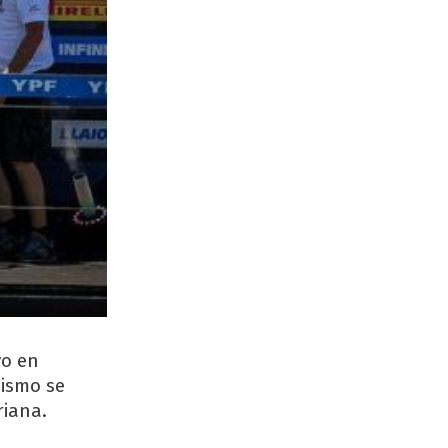
vo en
mismo se
riana.