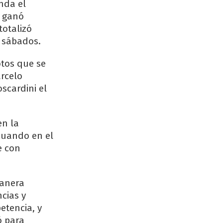
nda el
i ganó
totalizó
 sábados.
otos que se
arcelo
scardini el
en la
cuando en el
e con
manera
cias y
etencia, y
ó para