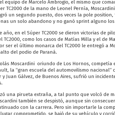
del equipo de Marcelo Ambrogio, el mismo que coma
r TC2000​ de la mano de Leonel Pernía, Moscardin
ogró un segundo puesto, dos veces la pole position, 
enas un solo abandono y no ganó sprint alguno los
 año, en el Súper TC2000 se dieron victorias de pil
l TC2000, como los casos de Matías Milla y el de M
por ser el último monarca del TC2000 le entregó a Mo
 alto del podio de Paraná.
olás Moscardini oriundo de Los Hornos, competía 
ult, la “gran escuela del automovilismo nacional” 
y Juan Gálvez, de Buenos Aires, sufrió un incident
s.
alizó una pirueta extraña, a tal punto que volcó de 
scardini también se despistó, aunque sin consecuen
tinuado con la carrera. Pero sin importarle la comp
ugar comprometido, se bajó de su vehículo y corri