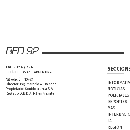
CALLE 32 Nº 426
SECCION
La Plata - BS AS - ARGENTINA
Nº edición: 10763
INFORMATI
Director: Ing. Marcelo A. Balcedo
NOTICIAS
Propietario: Sonido a tinta S.A.
Registro D.N.D.A. Nº en trámite
POLICIALES
DEPORTES
MÁS
INTERNACI
LA
REGIÓN