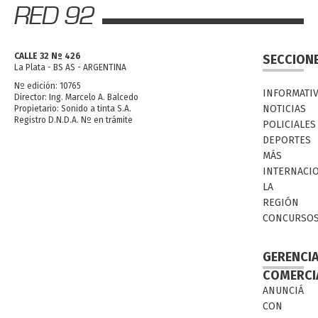
CALLE 32 Nº 426
SECCION
La Plata - BS AS - ARGENTINA
Nº edición: 10765
INFORMATI
Director: Ing. Marcelo A. Balcedo
NOTICIAS
Propietario: Sonido a tinta S.A.
Registro D.N.D.A. Nº en trámite
POLICIALES
DEPORTES
MÁS
INTERNACI
LA
REGIÓN
CONCURSO
GERENCI
COMERCI
ANUNCIÁ
CON