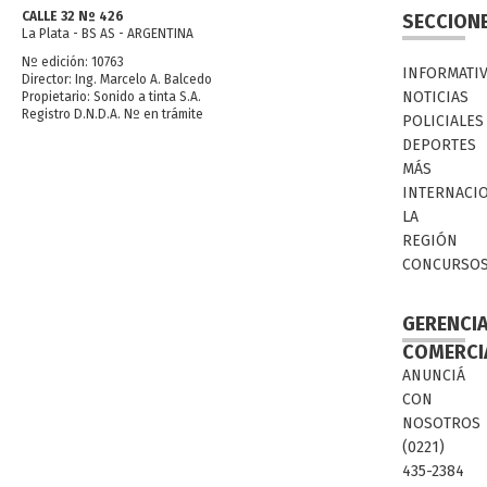
CALLE 32 Nº 426
SECCION
La Plata - BS AS - ARGENTINA
Nº edición: 10763
INFORMATI
Director: Ing. Marcelo A. Balcedo
NOTICIAS
Propietario: Sonido a tinta S.A.
Registro D.N.D.A. Nº en trámite
POLICIALES
DEPORTES
MÁS
INTERNACI
LA
REGIÓN
CONCURSO
GERENCI
COMERCI
ANUNCIÁ
CON
NOSOTROS
(0221)
435-2384