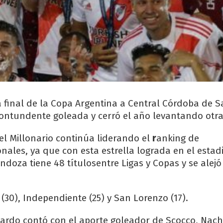
a final de la Copa Argentina a Central Córdoba de S
ontundente goleada y cerró el año levantando otra
el Millonario continúa liderando el
r
anking de
ales, ya que con esta estrella lograda en el estad
doza tiene 48 títulosentre Ligas y Copas y se alejó
(30), Independiente (25) y San Lorenzo (17).
lardo contó con el aporte goleador de Scocco, Nac