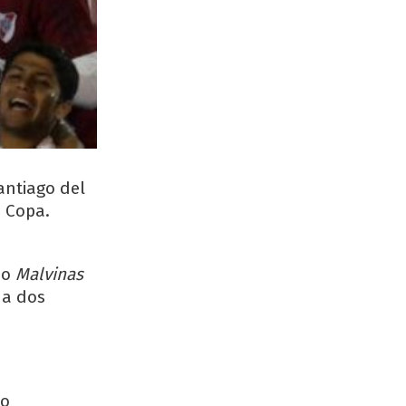
antiago del
 Copa.
io
Malvinas
 a dos
ho