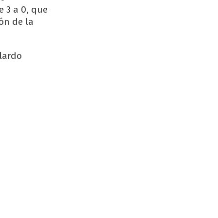
 3 a 0, que
ón de la
llardo