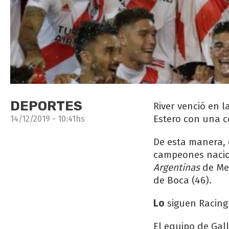
DEPORTES
River
venció en l
Estero con una c
14/12/2019 - 10:41hs
De esta manera, 
campeones nacion
Argentinas
de Men
de Boca (46).
Lo
siguen Racing 
El equipo de Gal