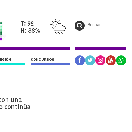
T:
9º
H:
88%
REGIÓN
CONCURSOS
 con una
io continúa