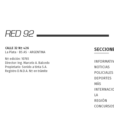
CALLE 32 Nº 426
SECCION
La Plata - BS AS - ARGENTINA
Nº edición: 10765
INFORMATI
Director: Ing. Marcelo A. Balcedo
NOTICIAS
Propietario: Sonido a tinta S.A.
Registro D.N.D.A. Nº en trámite
POLICIALES
DEPORTES
MÁS
INTERNACI
LA
REGIÓN
CONCURSO