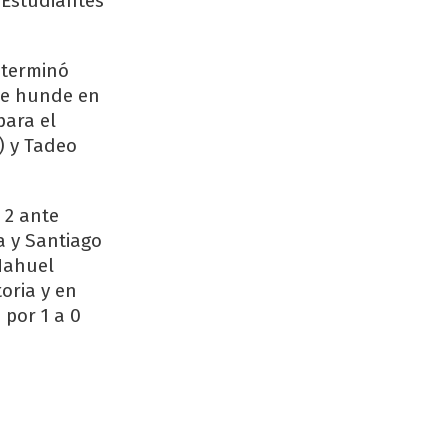
 Estudiantes
 terminó
 se hunde en
para el
) y Tadeo
 2 ante
a y Santiago
Nahuel
oria y en
 por 1 a 0