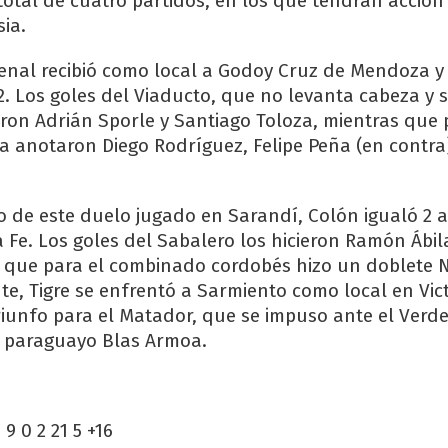
tal de cuatro partidos, en los que tendrán acción
ia.
senal recibió como local a Godoy Cruz de Mendoza y
2. Los goles del Viaducto, que no levanta cabeza y
ieron Adrián Sporle y Santiago Toloza, mientras que 
a anotaron Diego Rodríguez, Felipe Peña (en contra
o de este duelo jugado en Sarandí, Colón igualó 2 a
a Fe. Los goles del Sabalero los hicieron Ramón Ábil
as que para el combinado cordobés hizo un doblete 
te, Tigre se enfrentó a Sarmiento como local en Vict
riunfo para el Matador, que se impuso ante el Verde
l paraguayo Blas Armoa.
 9 0 2 21 5 +16