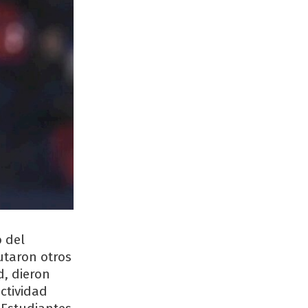
o del
utaron otros
d, dieron
actividad