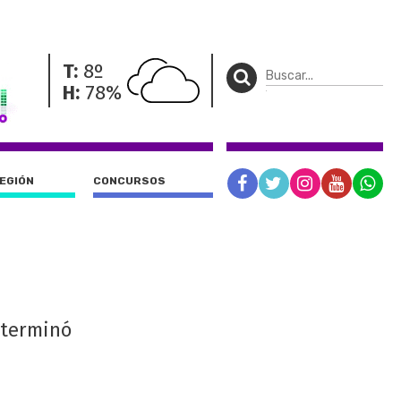
T:
8º
H:
78%
REGIÓN
CONCURSOS
 terminó