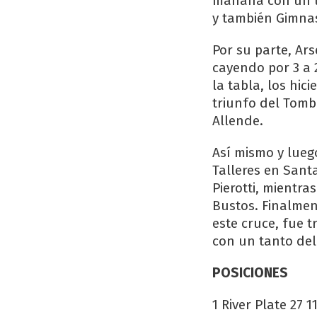
mañana con un to
y también Gimnas
Por su parte, Ar
cayendo por 3 a 
la tabla, los hic
triunfo del Tomb
Allende.
Así mismo y lueg
Talleres en Sant
Pierotti, mientr
Bustos. Finalmen
este cruce, fue t
con un tanto de
POSICIONES
1 River Plate 27 11